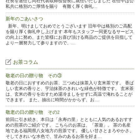
社長を退任し同社代表取締役会長に就任いたしました 在任中は公
私共に格別のご厚情を賜り 有難く厚く御礼…
新年のごあいさつ
新年、明けましておめでとうございます 旧年中は格別のご高配
を賜り厚く御礼申し上げます 本年もスタッフ一同更なるサービス
の向上に努め、また皆様にお喜び頂ける商品のご提供を目指して
より一層努力して参りますので、…
お茶コラム
敬老の日の贈り物 その③
敬老の日におすすめのお茶、三つめは抹茶入り玄米茶です。 香ば
しい玄米の香りと、宇治抹茶のきれいな緑色が特徴です。 玄米茶
は、玄米の香りを出すため湯冷ましをせずに高温で淹れることが
できます。 また、抽出に時間がかからず、お…
敬老の日の贈り物 その2
前回に引き続き、本日は「永寿の里」とともに人気のあるおすす
めの煎茶のご紹介です。 こちらのお茶は、「茶遊」。 茶の名産
地である福岡県八女地方の煎茶です。 優しい甘さとまろやかさ、
そしてきれいな水色で、甘みのあるお茶を好ま…