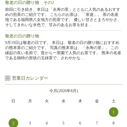
敬老の日の贈り物 その2
前回に引き続き、本日は「永寿の里」とともに人気のあるおすす
めの煎茶のご紹介です。 こちらのお茶は、「茶遊」。 茶の名産
地である福岡県八女地方の煎茶です。 優しい甘さとまろやかさ、
そしてきれいな水色で、甘みのあるお茶を好ま…
敬老の日の贈り物
9月19日は敬老の日です。 本日は、敬老の日の贈り物におすすめ
の熊本茶のご紹介です。 写真の熊本茶は、「永寿の里」。 この
縁起の良い名前で、昔から一茶園で人気のお茶です。 熊本の名産
である独特の形状の玉緑茶で、さわやかな…
営業日カレンダー
今月(2026年8月)
日
月
火
水
木
金
土
1
2
3
4
5
6
7
8