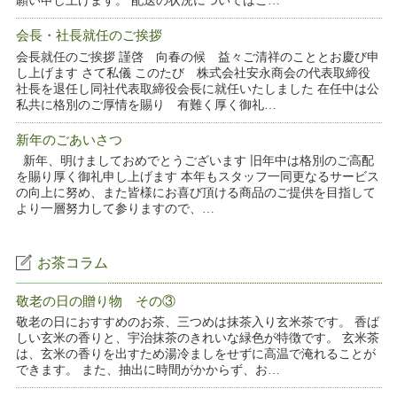
願い申し上げます。 配送の状況についてはこ…
会長・社長就任のご挨拶
会長就任のご挨拶 謹啓 向春の候 益々ご清祥のこととお慶び申
し上げます さて私儀 このたび 株式会社安永商会の代表取締役
社長を退任し同社代表取締役会長に就任いたしました 在任中は公
私共に格別のご厚情を賜り 有難く厚く御礼…
新年のごあいさつ
新年、明けましておめでとうございます 旧年中は格別のご高配
を賜り厚く御礼申し上げます 本年もスタッフ一同更なるサービス
の向上に努め、また皆様にお喜び頂ける商品のご提供を目指して
より一層努力して参りますので、…
お茶コラム
敬老の日の贈り物 その③
敬老の日におすすめのお茶、三つめは抹茶入り玄米茶です。 香ば
しい玄米の香りと、宇治抹茶のきれいな緑色が特徴です。 玄米茶
は、玄米の香りを出すため湯冷ましをせずに高温で淹れることが
できます。 また、抽出に時間がかからず、お…