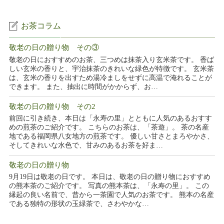
お茶コラム
敬老の日の贈り物 その③
敬老の日におすすめのお茶、三つめは抹茶入り玄米茶です。 香ば
しい玄米の香りと、宇治抹茶のきれいな緑色が特徴です。 玄米茶
は、玄米の香りを出すため湯冷ましをせずに高温で淹れることが
できます。 また、抽出に時間がかからず、お…
敬老の日の贈り物 その2
前回に引き続き、本日は「永寿の里」とともに人気のあるおすす
めの煎茶のご紹介です。 こちらのお茶は、「茶遊」。 茶の名産
地である福岡県八女地方の煎茶です。 優しい甘さとまろやかさ、
そしてきれいな水色で、甘みのあるお茶を好ま…
敬老の日の贈り物
9月19日は敬老の日です。 本日は、敬老の日の贈り物におすすめ
の熊本茶のご紹介です。 写真の熊本茶は、「永寿の里」。 この
縁起の良い名前で、昔から一茶園で人気のお茶です。 熊本の名産
である独特の形状の玉緑茶で、さわやかな…