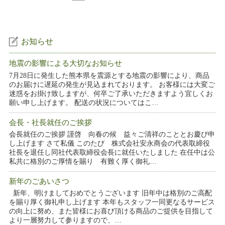
お知らせ
地震の影響による大切なお知らせ
7月28日に発生した熊本県を震源とする地震の影響により、商品
のお届けに遅延の発生が見込まれております。 お客様には大変ご
迷惑をお掛け致しますが、何卒ご了承いただきますよう宜しくお
願い申し上げます。 配送の状況についてはこ…
会長・社長就任のご挨拶
会長就任のご挨拶 謹啓 向春の候 益々ご清祥のこととお慶び申
し上げます さて私儀 このたび 株式会社安永商会の代表取締役
社長を退任し同社代表取締役会長に就任いたしました 在任中は公
私共に格別のご厚情を賜り 有難く厚く御礼…
新年のごあいさつ
新年、明けましておめでとうございます 旧年中は格別のご高配
を賜り厚く御礼申し上げます 本年もスタッフ一同更なるサービス
の向上に努め、また皆様にお喜び頂ける商品のご提供を目指して
より一層努力して参りますので、…