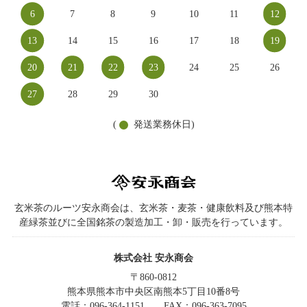
6
7
8
9
10
11
12
13
14
15
16
17
18
19
20
21
22
23
24
25
26
27
28
29
30
(
発送業務休日)
玄米茶のルーツ安永商会は、玄米茶・麦茶・健康飲料及び熊本特
産緑茶並びに全国銘茶の製造加工・卸・販売を行っています。
株式会社 安永商会
〒860-0812
熊本県熊本市中央区南熊本5丁目10番8号
電話：096-364-1151
FAX：096-363-7095