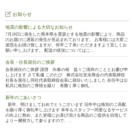
お知らせ
地震の影響による大切なお知らせ
7月28日に発生した熊本県を震源とする地震の影響により、商品
のお届けに遅延の発生が見込まれております。 お客様には大変ご
迷惑をお掛け致しますが、何卒ご了承いただきますよう宜しくお
願い申し上げます。 配送の状況についてはこ…
会長・社長就任のご挨拶
会長就任のご挨拶 謹啓 向春の候 益々ご清祥のこととお慶び申
し上げます さて私儀 このたび 株式会社安永商会の代表取締役
社長を退任し同社代表取締役会長に就任いたしました 在任中は公
私共に格別のご厚情を賜り 有難く厚く御礼…
新年のごあいさつ
新年、明けましておめでとうございます 旧年中は格別のご高配
を賜り厚く御礼申し上げます 本年もスタッフ一同更なるサービス
の向上に努め、また皆様にお喜び頂ける商品のご提供を目指して
より一層努力して参りますので、…