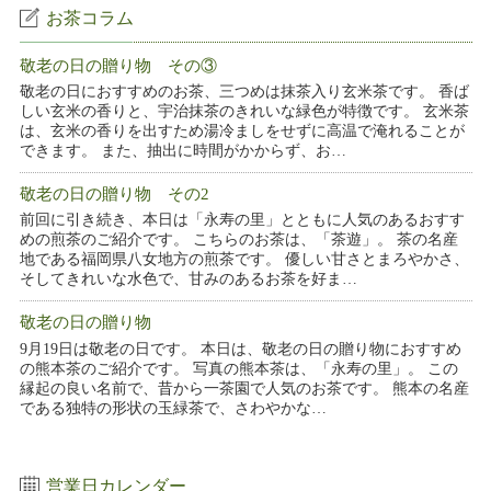
お茶コラム
敬老の日の贈り物 その③
敬老の日におすすめのお茶、三つめは抹茶入り玄米茶です。 香ば
しい玄米の香りと、宇治抹茶のきれいな緑色が特徴です。 玄米茶
は、玄米の香りを出すため湯冷ましをせずに高温で淹れることが
できます。 また、抽出に時間がかからず、お…
敬老の日の贈り物 その2
前回に引き続き、本日は「永寿の里」とともに人気のあるおすす
めの煎茶のご紹介です。 こちらのお茶は、「茶遊」。 茶の名産
地である福岡県八女地方の煎茶です。 優しい甘さとまろやかさ、
そしてきれいな水色で、甘みのあるお茶を好ま…
敬老の日の贈り物
9月19日は敬老の日です。 本日は、敬老の日の贈り物におすすめ
の熊本茶のご紹介です。 写真の熊本茶は、「永寿の里」。 この
縁起の良い名前で、昔から一茶園で人気のお茶です。 熊本の名産
である独特の形状の玉緑茶で、さわやかな…
営業日カレンダー