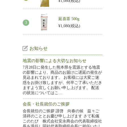
¥1,080
(税込)
延喜茶 500g
¥1,080
(税込)
お知らせ
地震の影響による大切なお知らせ
7月28日に発生した熊本県を震源とする地震
の影響により、商品のお届けに遅延の発生が
見込まれております。 お客様には大変ご迷
惑をお掛け致しますが、何卒ご了承いただき
ますよう宜しくお願い申し上げます。 配送
の状況についてはこ…
会長・社長就任のご挨拶
会長就任のご挨拶 謹啓 向春の候 益々ご
清祥のこととお慶び申し上げます さて私儀
このたび 株式会社安永商会の代表取締役社
長を退任し同社代表取締役会長に就任いたし