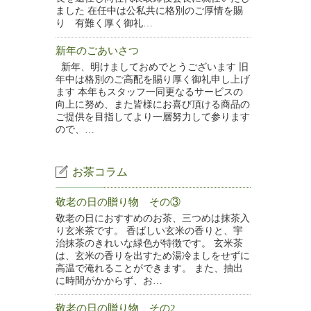
ました 在任中は公私共に格別のご厚情を賜
り 有難く厚く御礼…
新年のごあいさつ
新年、明けましておめでとうございます 旧
年中は格別のご高配を賜り厚く御礼申し上げ
ます 本年もスタッフ一同更なるサービスの
向上に努め、また皆様にお喜び頂ける商品の
ご提供を目指してより一層努力して参ります
ので、…
お茶コラム
敬老の日の贈り物 その③
敬老の日におすすめのお茶、三つめは抹茶入
り玄米茶です。 香ばしい玄米の香りと、宇
治抹茶のきれいな緑色が特徴です。 玄米茶
は、玄米の香りを出すため湯冷ましをせずに
高温で淹れることができます。 また、抽出
に時間がかからず、お…
敬老の日の贈り物 その2