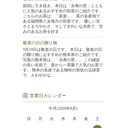
前回に引き続き、本日は「永寿の里」ととも
に人気のあるおすすめの煎茶のご紹介です。
こちらのお茶は、「茶遊」。 茶の名産地で
ある福岡県八女地方の煎茶です。 優しい甘
さとまろやかさ、そしてきれいな水色で、甘
みのあるお茶を好ま…
敬老の日の贈り物
9月19日は敬老の日です。 本日は、敬老の日
の贈り物におすすめの熊本茶のご紹介です。
写真の熊本茶は、「永寿の里」。 この縁起
の良い名前で、昔から一茶園で人気のお茶で
す。 熊本の名産である独特の形状の玉緑茶
で、さわやかな…
営業日カレンダー
今月(2026年8月)
日
月
火
水
木
金
土