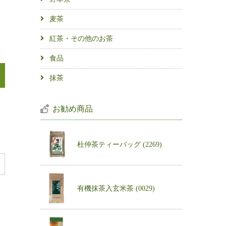
麦茶
紅茶・その他のお茶
食品
抹茶
お勧め商品
杜仲茶ティーバッグ (2269)
有機抹茶入玄米茶 (0029)