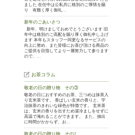
ました 在任中は公私共に格別のご厚情を賜
り 有難く厚く御礼…
新年のごあいさつ
新年、明けましておめでとうございます 旧
年中は格別のご高配を賜り厚く御礼申し上げ
ます 本年もスタッフ一同更なるサービスの
向上に努め、また皆様にお喜び頂ける商品の
ご提供を目指してより一層努力して参ります
ので、…
お茶コラム
敬老の日の贈り物 その③
敬老の日におすすめのお茶、三つめは抹茶入
り玄米茶です。 香ばしい玄米の香りと、宇
治抹茶のきれいな緑色が特徴です。 玄米茶
は、玄米の香りを出すため湯冷ましをせずに
高温で淹れることができます。 また、抽出
に時間がかからず、お…
敬老の日の贈り物 その2