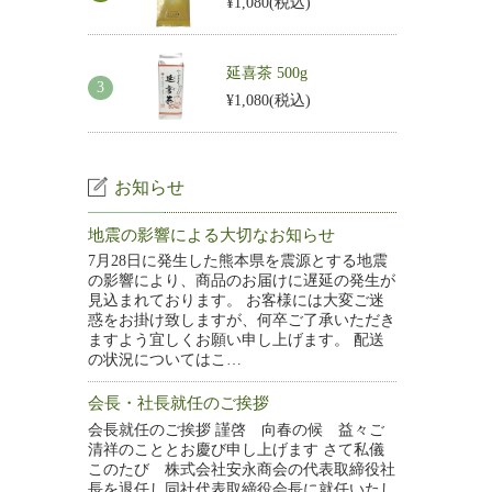
¥1,080
(税込)
延喜茶 500g
¥1,080
(税込)
お知らせ
地震の影響による大切なお知らせ
7月28日に発生した熊本県を震源とする地震
の影響により、商品のお届けに遅延の発生が
見込まれております。 お客様には大変ご迷
惑をお掛け致しますが、何卒ご了承いただき
ますよう宜しくお願い申し上げます。 配送
の状況についてはこ…
会長・社長就任のご挨拶
会長就任のご挨拶 謹啓 向春の候 益々ご
清祥のこととお慶び申し上げます さて私儀
このたび 株式会社安永商会の代表取締役社
長を退任し同社代表取締役会長に就任いたし