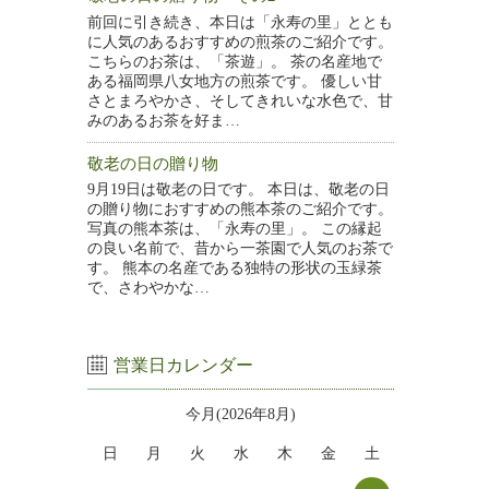
前回に引き続き、本日は「永寿の里」ととも
に人気のあるおすすめの煎茶のご紹介です。
こちらのお茶は、「茶遊」。 茶の名産地で
ある福岡県八女地方の煎茶です。 優しい甘
さとまろやかさ、そしてきれいな水色で、甘
みのあるお茶を好ま…
敬老の日の贈り物
9月19日は敬老の日です。 本日は、敬老の日
の贈り物におすすめの熊本茶のご紹介です。
写真の熊本茶は、「永寿の里」。 この縁起
の良い名前で、昔から一茶園で人気のお茶で
す。 熊本の名産である独特の形状の玉緑茶
で、さわやかな…
営業日カレンダー
今月(2026年8月)
日
月
火
水
木
金
土