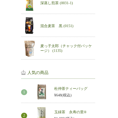
深蒸し煎茶 (0031-1)
混合麦茶 黒 (0151)
麦っ子太郎（チャック付パッケ
ージ） (1135)
人気の商品
杜仲茶ティーバッグ
¥648
(税込)
玉緑茶 永寿の里®