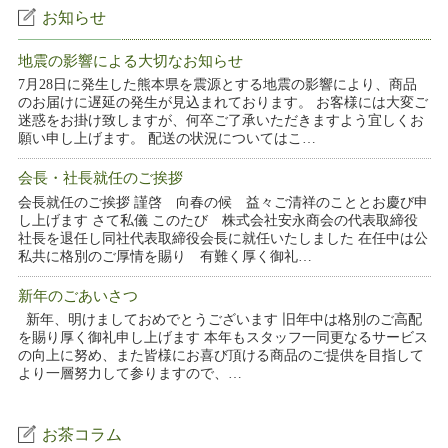
お知らせ
地震の影響による大切なお知らせ
7月28日に発生した熊本県を震源とする地震の影響により、商品
のお届けに遅延の発生が見込まれております。 お客様には大変ご
迷惑をお掛け致しますが、何卒ご了承いただきますよう宜しくお
願い申し上げます。 配送の状況についてはこ…
会長・社長就任のご挨拶
会長就任のご挨拶 謹啓 向春の候 益々ご清祥のこととお慶び申
し上げます さて私儀 このたび 株式会社安永商会の代表取締役
社長を退任し同社代表取締役会長に就任いたしました 在任中は公
私共に格別のご厚情を賜り 有難く厚く御礼…
新年のごあいさつ
新年、明けましておめでとうございます 旧年中は格別のご高配
を賜り厚く御礼申し上げます 本年もスタッフ一同更なるサービス
の向上に努め、また皆様にお喜び頂ける商品のご提供を目指して
より一層努力して参りますので、…
お茶コラム