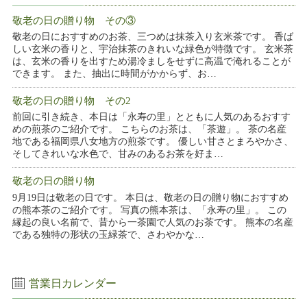
敬老の日の贈り物 その③
敬老の日におすすめのお茶、三つめは抹茶入り玄米茶です。 香ば
しい玄米の香りと、宇治抹茶のきれいな緑色が特徴です。 玄米茶
は、玄米の香りを出すため湯冷ましをせずに高温で淹れることが
できます。 また、抽出に時間がかからず、お…
敬老の日の贈り物 その2
前回に引き続き、本日は「永寿の里」とともに人気のあるおすす
めの煎茶のご紹介です。 こちらのお茶は、「茶遊」。 茶の名産
地である福岡県八女地方の煎茶です。 優しい甘さとまろやかさ、
そしてきれいな水色で、甘みのあるお茶を好ま…
敬老の日の贈り物
9月19日は敬老の日です。 本日は、敬老の日の贈り物におすすめ
の熊本茶のご紹介です。 写真の熊本茶は、「永寿の里」。 この
縁起の良い名前で、昔から一茶園で人気のお茶です。 熊本の名産
である独特の形状の玉緑茶で、さわやかな…
営業日カレンダー