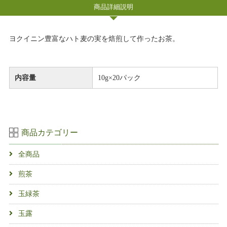
商品詳細説明
ヨクイニン豊富なハト麦の実を焙煎して作ったお茶。
内容量
10g×20パック
商品カテゴリー
全商品
煎茶
玉緑茶
玉露