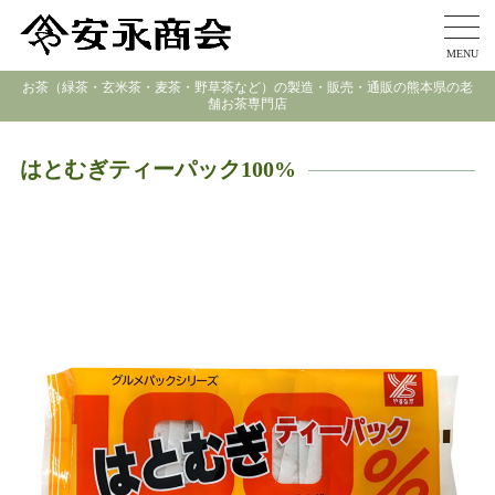
MENU
お茶（緑茶・玄米茶・麦茶・野草茶など）の製造・販売・通販の熊本県の老
舗お茶専門店
はとむぎティーパック100%