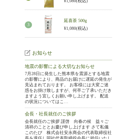
¥1,080
(税込)
延喜茶 500g
¥1,080
(税込)
お知らせ
地震の影響による大切なお知らせ
7月28日に発生した熊本県を震源とする地震
の影響により、商品のお届けに遅延の発生が
見込まれております。 お客様には大変ご迷
惑をお掛け致しますが、何卒ご了承いただき
ますよう宜しくお願い申し上げます。 配送
の状況についてはこ…
会長・社長就任のご挨拶
会長就任のご挨拶 謹啓 向春の候 益々ご
清祥のこととお慶び申し上げます さて私儀
このたび 株式会社安永商会の代表取締役社
長を退任し同社代表取締役会長に就任いたし