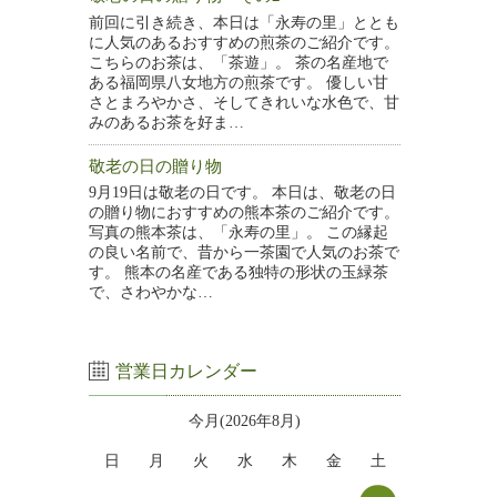
前回に引き続き、本日は「永寿の里」ととも
に人気のあるおすすめの煎茶のご紹介です。
こちらのお茶は、「茶遊」。 茶の名産地で
ある福岡県八女地方の煎茶です。 優しい甘
さとまろやかさ、そしてきれいな水色で、甘
みのあるお茶を好ま…
敬老の日の贈り物
9月19日は敬老の日です。 本日は、敬老の日
の贈り物におすすめの熊本茶のご紹介です。
写真の熊本茶は、「永寿の里」。 この縁起
の良い名前で、昔から一茶園で人気のお茶で
す。 熊本の名産である独特の形状の玉緑茶
で、さわやかな…
営業日カレンダー
今月(2026年8月)
日
月
火
水
木
金
土