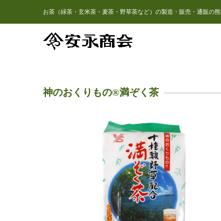
お茶（緑茶・玄米茶・麦茶・野草茶など）の製造・販売・通販の熊
神のおくりもの®満ぞく茶