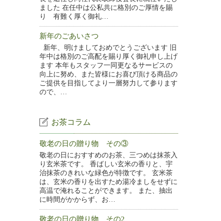
ました 在任中は公私共に格別のご厚情を賜
り 有難く厚く御礼…
新年のごあいさつ
新年、明けましておめでとうございます 旧
年中は格別のご高配を賜り厚く御礼申し上げ
ます 本年もスタッフ一同更なるサービスの
向上に努め、また皆様にお喜び頂ける商品の
ご提供を目指してより一層努力して参ります
ので、…
お茶コラム
敬老の日の贈り物 その③
敬老の日におすすめのお茶、三つめは抹茶入
り玄米茶です。 香ばしい玄米の香りと、宇
治抹茶のきれいな緑色が特徴です。 玄米茶
は、玄米の香りを出すため湯冷ましをせずに
高温で淹れることができます。 また、抽出
に時間がかからず、お…
敬老の日の贈り物 その2