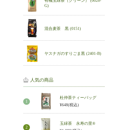
有機玉緑茶（グリーン） (0028-
G)
混合麦茶 黒 (0151)
ヤスナガのすりごま黒 (2401-B)
人気の商品
杜仲茶ティーバッグ
¥648
(税込)
玉緑茶 永寿の里®