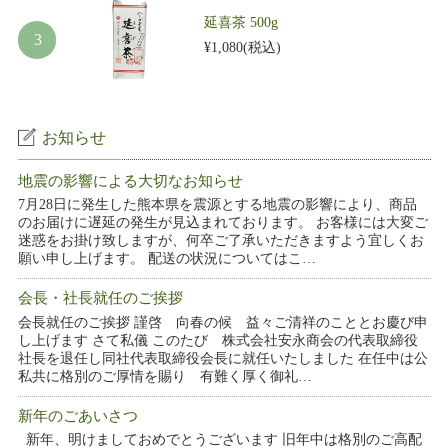
延喜茶 500g
¥1,080
(税込)
お知らせ
地震の影響による大切なお知らせ
7月28日に発生した熊本県を震源とする地震の影響により、商品
のお届けに遅延の発生が見込まれております。 お客様には大変ご
迷惑をお掛け致しますが、何卒ご了承いただきますよう宜しくお
願い申し上げます。 配送の状況についてはこ…
会長・社長就任のご挨拶
会長就任のご挨拶 謹啓 向春の候 益々ご清祥のこととお慶び申
し上げます さて私儀 このたび 株式会社安永商会の代表取締役
社長を退任し同社代表取締役会長に就任いたしました 在任中は公
私共に格別のご厚情を賜り 有難く厚く御礼…
新年のごあいさつ
新年、明けましておめでとうございます 旧年中は格別のご高配