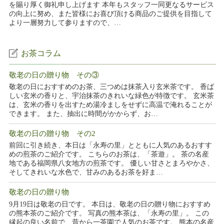
を賜り厚く御礼申し上げます 本年もスタッフ一同更なるサービス
の向上に努め、また皆様にお喜び頂ける商品のご提供を目指して
より一層努力して参りますので、…
お茶コラム
敬老の日の贈り物 その③
敬老の日におすすめのお茶、三つめは抹茶入り玄米茶です。 香ば
しい玄米の香りと、宇治抹茶のきれいな緑色が特徴です。 玄米茶
は、玄米の香りを出すため湯冷ましをせずに高温で淹れることが
できます。 また、抽出に時間がかからず、お…
敬老の日の贈り物 その2
前回に引き続き、本日は「永寿の里」とともに人気のあるおすす
めの煎茶のご紹介です。 こちらのお茶は、「茶遊」。 茶の名産
地である福岡県八女地方の煎茶です。 優しい甘さとまろやかさ、
そしてきれいな水色で、甘みのあるお茶を好ま…
敬老の日の贈り物
9月19日は敬老の日です。 本日は、敬老の日の贈り物におすすめ
の熊本茶のご紹介です。 写真の熊本茶は、「永寿の里」。 この
縁起の良い名前で、昔から一茶園で人気のお茶です。 熊本の名産