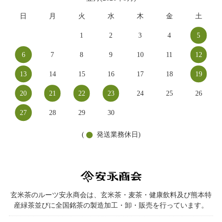
日
月
火
水
木
金
土
1
2
3
4
5
6
7
8
9
10
11
12
13
14
15
16
17
18
19
20
21
22
23
24
25
26
27
28
29
30
(
発送業務休日)
玄米茶のルーツ安永商会は、玄米茶・麦茶・健康飲料及び熊本特
産緑茶並びに全国銘茶の製造加工・卸・販売を行っています。