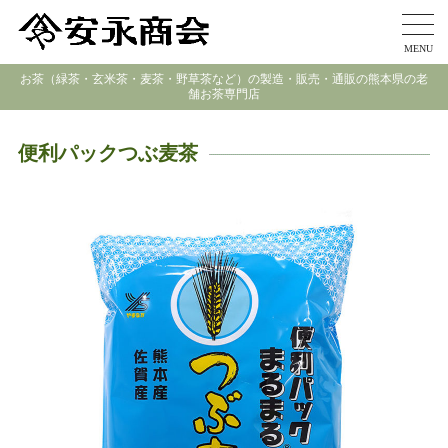
MENU
お茶（緑茶・玄米茶・麦茶・野草茶など）の製造・販売・通販の熊本県の老
舗お茶専門店
便利パックつぶ麦茶