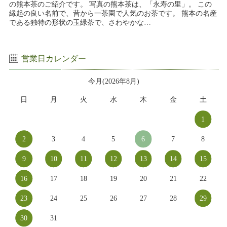
の熊本茶のご紹介です。 写真の熊本茶は、「永寿の里」。 この
縁起の良い名前で、昔から一茶園で人気のお茶です。 熊本の名産
である独特の形状の玉緑茶で、さわやかな…
営業日カレンダー
今月(2026年8月)
日
月
火
水
木
金
土
1
2
3
4
5
6
7
8
9
10
11
12
13
14
15
16
17
18
19
20
21
22
23
24
25
26
27
28
29
30
31