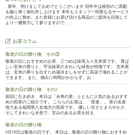
新年、明けましておめでとうございます 旧年中は格別のご高配
を賜り厚く御礼申し上げます 本年もスタッフ一同更なるサービス
の向上に努め、また皆様にお喜び頂ける商品のご提供を目指して
より一層努力して参りますので、…
お茶コラム
敬老の日の贈り物 その③
敬老の日におすすめのお茶、三つめは抹茶入り玄米茶です。 香ば
しい玄米の香りと、宇治抹茶のきれいな緑色が特徴です。 玄米茶
は、玄米の香りを出すため湯冷ましをせずに高温で淹れることが
できます。 また、抽出に時間がかからず、お…
敬老の日の贈り物 その2
前回に引き続き、本日は「永寿の里」とともに人気のあるおすす
めの煎茶のご紹介です。 こちらのお茶は、「茶遊」。 茶の名産
地である福岡県八女地方の煎茶です。 優しい甘さとまろやかさ、
そしてきれいな水色で、甘みのあるお茶を好ま…
敬老の日の贈り物
9月19日は敬老の日です。 本日は、敬老の日の贈り物におすすめ