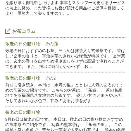
を賜り厚く御礼申し上げます 本年もスタッフ一同更なるサービス
の向上に努め、また皆様にお喜び頂ける商品のご提供を目指して
より一層努力して参りますので、…
お茶コラム
敬老の日の贈り物 その③
敬老の日におすすめのお茶、三つめは抹茶入り玄米茶です。 香ば
しい玄米の香りと、宇治抹茶のきれいな緑色が特徴です。 玄米茶
は、玄米の香りを出すため湯冷ましをせずに高温で淹れることが
できます。 また、抽出に時間がかからず、お…
敬老の日の贈り物 その2
前回に引き続き、本日は「永寿の里」とともに人気のあるおすす
めの煎茶のご紹介です。 こちらのお茶は、「茶遊」。 茶の名産
地である福岡県八女地方の煎茶です。 優しい甘さとまろやかさ、
そしてきれいな水色で、甘みのあるお茶を好ま…
敬老の日の贈り物
9月19日は敬老の日です。 本日は、敬老の日の贈り物におすすめ
の熊本茶のご紹介です。 写真の熊本茶は、「永寿の里」。 この
縁起の良い名前で、昔から一茶園で人気のお茶です。 熊本の名産