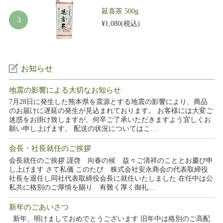
延喜茶 500g
¥1,080
(税込)
お知らせ
地震の影響による大切なお知らせ
7月28日に発生した熊本県を震源とする地震の影響により、商品
のお届けに遅延の発生が見込まれております。 お客様には大変ご
迷惑をお掛け致しますが、何卒ご了承いただきますよう宜しくお
願い申し上げます。 配送の状況についてはこ…
会長・社長就任のご挨拶
会長就任のご挨拶 謹啓 向春の候 益々ご清祥のこととお慶び申
し上げます さて私儀 このたび 株式会社安永商会の代表取締役
社長を退任し同社代表取締役会長に就任いたしました 在任中は公
私共に格別のご厚情を賜り 有難く厚く御礼…
新年のごあいさつ
新年、明けましておめでとうございます 旧年中は格別のご高配