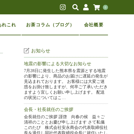
0
あれこれ
お茶コラム（ブログ）
会社概要
お知らせ
地震の影響による大切なお知らせ
7月28日に発生した熊本県を震源とする地震
の影響により、商品のお届けに遅延の発生が
見込まれております。 お客様には大変ご迷
惑をお掛け致しますが、何卒ご了承いただき
ますよう宜しくお願い申し上げます。 配送
の状況についてはこ…
会長・社長就任のご挨拶
会長就任のご挨拶 謹啓 向春の候 益々ご
清祥のこととお慶び申し上げます さて私儀
このたび 株式会社安永商会の代表取締役社
長を退任し同社代表取締役会長に就任いたし