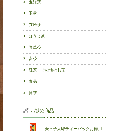
玉緑茶
玉露
玄米茶
ほうじ茶
野草茶
麦茶
紅茶・その他のお茶
食品
抹茶
お勧め商品
麦っ子太郎ティーパックお徳用