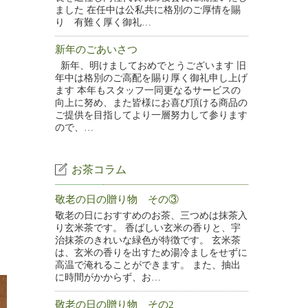
ました 在任中は公私共に格別のご厚情を賜
り 有難く厚く御礼…
新年のごあいさつ
新年、明けましておめでとうございます 旧
年中は格別のご高配を賜り厚く御礼申し上げ
ます 本年もスタッフ一同更なるサービスの
向上に努め、また皆様にお喜び頂ける商品の
ご提供を目指してより一層努力して参ります
ので、…
お茶コラム
敬老の日の贈り物 その③
敬老の日におすすめのお茶、三つめは抹茶入
り玄米茶です。 香ばしい玄米の香りと、宇
治抹茶のきれいな緑色が特徴です。 玄米茶
は、玄米の香りを出すため湯冷ましをせずに
高温で淹れることができます。 また、抽出
に時間がかからず、お…
敬老の日の贈り物 その2