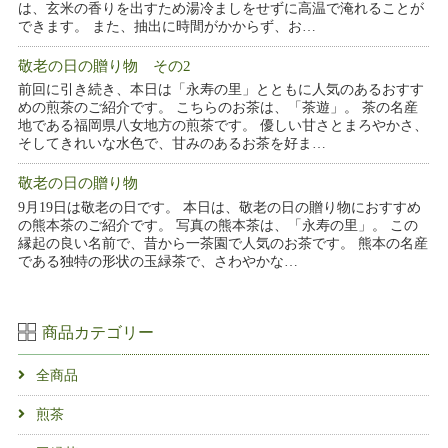
は、玄米の香りを出すため湯冷ましをせずに高温で淹れることが
できます。 また、抽出に時間がかからず、お…
敬老の日の贈り物 その2
前回に引き続き、本日は「永寿の里」とともに人気のあるおすす
めの煎茶のご紹介です。 こちらのお茶は、「茶遊」。 茶の名産
地である福岡県八女地方の煎茶です。 優しい甘さとまろやかさ、
そしてきれいな水色で、甘みのあるお茶を好ま…
敬老の日の贈り物
9月19日は敬老の日です。 本日は、敬老の日の贈り物におすすめ
の熊本茶のご紹介です。 写真の熊本茶は、「永寿の里」。 この
縁起の良い名前で、昔から一茶園で人気のお茶です。 熊本の名産
である独特の形状の玉緑茶で、さわやかな…
商品カテゴリー
全商品
煎茶