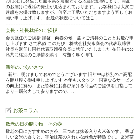
7月28日に発生した熊本県を震源とする地震の影響により、商品
のお届けに遅延の発生が見込まれております。 お客様には大変ご
迷惑をお掛け致しますが、何卒ご了承いただきますよう宜しくお
願い申し上げます。 配送の状況についてはこ…
会長・社長就任のご挨拶
会長就任のご挨拶 謹啓 向春の候 益々ご清祥のこととお慶び申
し上げます さて私儀 このたび 株式会社安永商会の代表取締役
社長を退任し同社代表取締役会長に就任いたしました 在任中は公
私共に格別のご厚情を賜り 有難く厚く御礼…
新年のごあいさつ
新年、明けましておめでとうございます 旧年中は格別のご高配
を賜り厚く御礼申し上げます 本年もスタッフ一同更なるサービス
の向上に努め、また皆様にお喜び頂ける商品のご提供を目指して
より一層努力して参りますので、…
お茶コラム
敬老の日の贈り物 その③
敬老の日におすすめのお茶、三つめは抹茶入り玄米茶です。 香ば
しい玄米の香りと、宇治抹茶のきれいな緑色が特徴です。 玄米茶