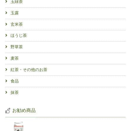
玉緑茶
玉露
玄米茶
ほうじ茶
野草茶
麦茶
紅茶・その他のお茶
食品
抹茶
お勧め商品