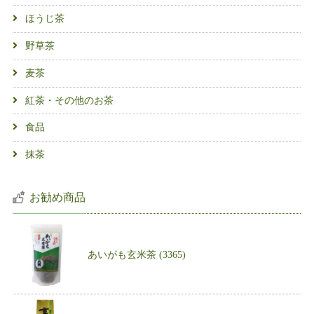
ほうじ茶
野草茶
麦茶
紅茶・その他のお茶
食品
抹茶
お勧め商品
あいがも玄米茶 (3365)