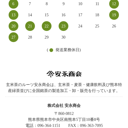
6
7
8
9
10
11
12
13
14
15
16
17
18
19
20
21
22
23
24
25
26
27
28
29
30
(
発送業務休日)
玄米茶のルーツ安永商会は、玄米茶・麦茶・健康飲料及び熊本特
産緑茶並びに全国銘茶の製造加工・卸・販売を行っています。
株式会社 安永商会
〒860-0812
熊本県熊本市中央区南熊本5丁目10番8号
電話：096-364-1151
FAX：096-363-7095