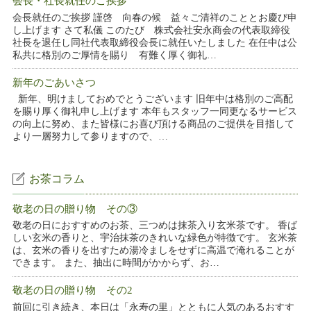
会長・社長就任のご挨拶
会長就任のご挨拶 謹啓 向春の候 益々ご清祥のこととお慶び申
し上げます さて私儀 このたび 株式会社安永商会の代表取締役
社長を退任し同社代表取締役会長に就任いたしました 在任中は公
私共に格別のご厚情を賜り 有難く厚く御礼…
新年のごあいさつ
新年、明けましておめでとうございます 旧年中は格別のご高配
を賜り厚く御礼申し上げます 本年もスタッフ一同更なるサービス
の向上に努め、また皆様にお喜び頂ける商品のご提供を目指して
より一層努力して参りますので、…
お茶コラム
敬老の日の贈り物 その③
敬老の日におすすめのお茶、三つめは抹茶入り玄米茶です。 香ば
しい玄米の香りと、宇治抹茶のきれいな緑色が特徴です。 玄米茶
は、玄米の香りを出すため湯冷ましをせずに高温で淹れることが
できます。 また、抽出に時間がかからず、お…
敬老の日の贈り物 その2
前回に引き続き、本日は「永寿の里」とともに人気のあるおすす